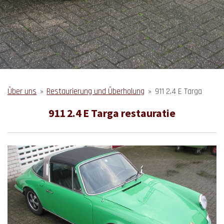
Über uns
»
Restaurierung und Überholung
»
911 2.4 E Targa
911 2.4 E Targa restauratie