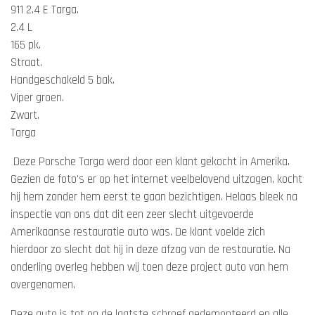
911 2.4 E Targa.
2.4 L
165 pk.
Straat.
Handgeschakeld 5 bak.
Viper groen.
Zwart.
Targa
Deze Porsche Targa werd door een klant gekocht in Amerika.
Gezien de foto's er op het internet veelbelovend uitzagen, kocht
hij hem zonder hem eerst te gaan bezichtigen. Helaas bleek na
inspectie van ons dat dit een zeer slecht uitgevoerde
Amerikaanse restauratie auto was. De klant voelde zich
hierdoor zo slecht dat hij in deze afzag van de restauratie. Na
onderling overleg hebben wij toen deze project auto van hem
overgenomen.
Deze auto is tot op de laatste schroef gedemonteerd en alle