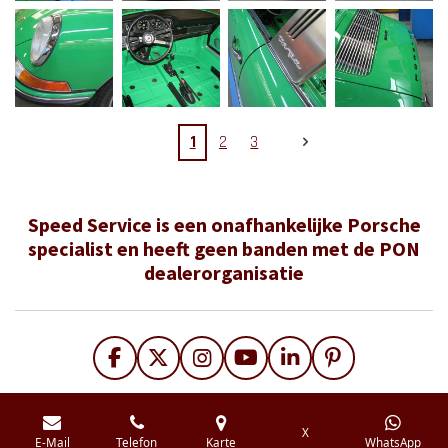
1
2
3
Speed Service is een onafhankelijke Porsche
specialist en heeft geen banden met de PON
dealerorganisatie
F
X
I
Y
L
P
a
n
o
i
i
c
s
u
n
n
e
t
T
k
t
X
E-Mail
Telefon
Karte
WhatsApp
b
a
u
e
e