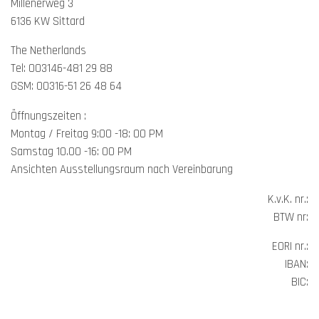
Millenerweg 3
6136 KW Sittard
The Netherlands
Tel: 003146-481 29 88
GSM: 00316-51 26 48 64
Öffnungszeiten :
Montag /
Freitag 9:00
-18
: 00 PM
Samstag
10.00
-16
: 00
PM
Ansichten
Ausstellungsraum
nach Vereinbarung
K.v.K. nr.:
BTW nr:
EORI nr.:
IBAN:
BIC: